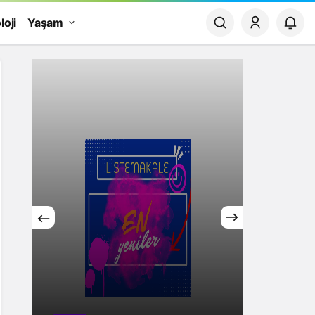
loji
Yaşam
Yaşam
Rüya