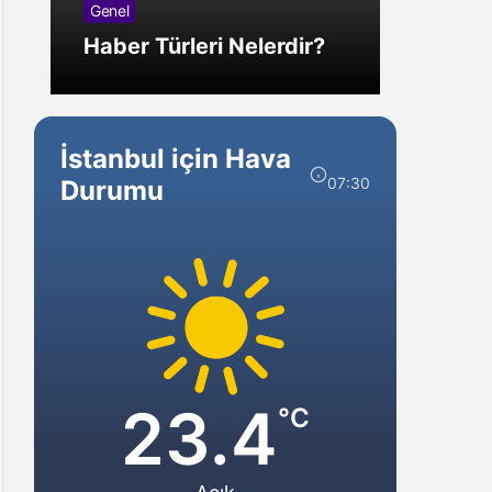
Genel
Görm
Haber Türleri Nelerdir?
Gelir?
İstanbul için Hava
07:30
Durumu
23.4
°C