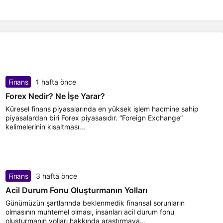
Finans
1 hafta önce
Forex Nedir? Ne İşe Yarar?
Küresel finans piyasalarında en yüksek işlem hacmine sahip
piyasalardan biri Forex piyasasıdır. “Foreign Exchange”
kelimelerinin kısaltması...
Finans
3 hafta önce
Acil Durum Fonu Oluşturmanın Yolları
Günümüzün şartlarında beklenmedik finansal sorunların
olmasının muhtemel olması, insanları acil durum fonu
oluşturmanın yolları hakkında araştırmaya...