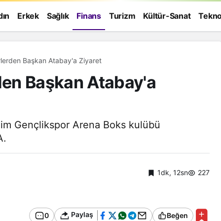
dın
Erkek
Sağlık
Finans
Turizm
Kültür-Sanat
Tekno
lerden Başkan Atabay'a Ziyaret
en Başkan Atabay'a
Didim Gençlikspor Arena Boks kulübü
A.
1dk, 12sn
227
Genel
Paylaş
0
Beğen