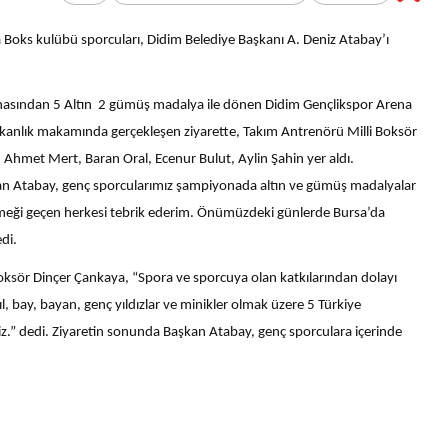
Bir Erkek Bir Kadına Ne
Zaman Bağlanır?
a Boks kulübü sporcuları, Didim Belediye Başkanı A. Deniz Atabay’ı
asından 5 Altın 2 gümüş madalya ile dönen Didim Gençlikspor Arena
aşkanlık makamında gerçekleşen ziyarette, Takım Antrenörü Milli Boksör
Ahmet Mert, Baran Oral, Ecenur Bulut, Aylin Şahin yer aldı.
şkan Atabay, genç sporcularımız şampiyonada altın ve gümüş madalyalar
emeği geçen herkesi tebrik ederim. Önümüzdeki günlerde Bursa’da
di.
ksör Dinçer Çankaya, “Spora ve sporcuya olan katkılarından dolayı
 bay, bayan, genç yıldızlar ve minikler olmak üzere 5 Türkiye
iz.” dedi. Ziyaretin sonunda Başkan Atabay, genç sporculara içerinde