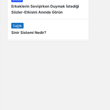
Erkeklerin Sevişirken Duymak İstediği
Sözler-Etkisini Anında Görün
Sağlık
Sinir Sistemi Nedir?
Genel
Banyo Yapmak İstememek Neyin
Belirtisi?
Liste İçerikler
İnstagram Takipçi Satın Almak 15 TL
Genel
Rihanna: Barbados Adası’ndan Dünya’ya
Yolculuk