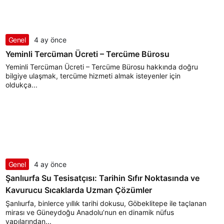
Genel
4 ay önce
Yeminli Tercüman Ücreti – Tercüme Bürosu
Yeminli Tercüman Ücreti – Tercüme Bürosu hakkında doğru
bilgiye ulaşmak, tercüme hizmeti almak isteyenler için
oldukça...
Genel
4 ay önce
Şanlıurfa Su Tesisatçısı: Tarihin Sıfır Noktasında ve
Kavurucu Sıcaklarda Uzman Çözümler
Şanlıurfa, binlerce yıllık tarihi dokusu, Göbeklitepe ile taçlanan
mirası ve Güneydoğu Anadolu’nun en dinamik nüfus
yapılarından...