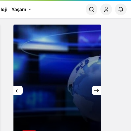
loji
Yaşam
Yaşam
Rüya