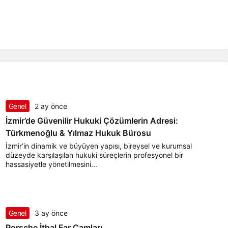
Genel
2 ay önce
İzmir’de Güvenilir Hukuki Çözümlerin Adresi:
Türkmenoğlu & Yılmaz Hukuk Bürosu
İzmir’in dinamik ve büyüyen yapısı, bireysel ve kurumsal
düzeyde karşılaşılan hukuki süreçlerin profesyonel bir
hassasiyetle yönetilmesini...
Genel
3 ay önce
Porsche İthal Far Camları