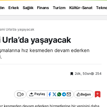
dın
Erkek
Sağlık
Finans
Turizm
Kültür-Sanat
Tekno
ismi Urla’da yaşayacak
i Urla’da yaşayacak
lışmalarına hız kesmeden devam ederken
.
2dk, 50sn
254
Paylaş
0
Beğen
Genel
hız kesmeden devam ederken hizmetlerine bir yenisini daha