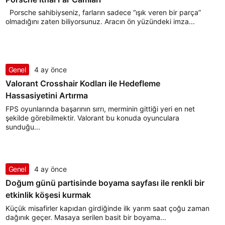
Porsche sahibiyseniz, farların sadece “ışık veren bir parça”
olmadığını zaten biliyorsunuz. Aracın ön yüzündeki imza...
Genel
4 ay önce
Valorant Crosshair Kodları ile Hedefleme
Hassasiyetini Artırma
FPS oyunlarında başarının sırrı, merminin gittiği yeri en net
şekilde görebilmektir. Valorant bu konuda oyunculara
sunduğu...
Genel
4 ay önce
Doğum günü partisinde boyama sayfası ile renkli bir
etkinlik köşesi kurmak
Küçük misafirler kapıdan girdiğinde ilk yarım saat çoğu zaman
dağınık geçer. Masaya serilen basit bir boyama...