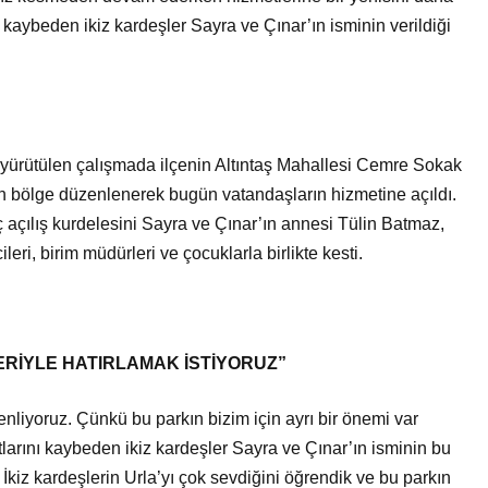
Bir Erkek Bir Kadına Ne
kaybeden ikiz kardeşler Sayra ve Çınar’ın isminin verildiği
Zaman Bağlanır?
 yürütülen çalışmada ilçenin Altıntaş Mahallesi Cemre Sokak
an bölge düzenlenerek bugün vatandaşların hizmetine açıldı.
ılış kurdelesini Sayra ve Çınar’ın annesi Tülin Batmaz,
ileri, birim müdürleri ve çocuklarla birlikte kesti.
RİYLE HATIRLAMAK İSTİYORUZ”
zenliyoruz. Çünkü bu parkın bizim için ayrı bir önemi var
arını kaybeden ikiz kardeşler Sayra ve Çınar’ın isminin bu
. İkiz kardeşlerin Urla’yı çok sevdiğini öğrendik ve bu parkın