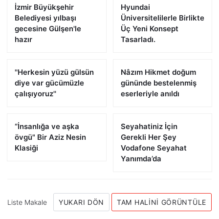
İzmir Büyükşehir
Hyundai
Belediyesi yılbaşı
Üniversitelilerle Birlikte
gecesine Gülşen'le
Üç Yeni Konsept
hazır
Tasarladı.
''Herkesin yüzü gülsün
Nâzım Hikmet doğum
diye var gücümüzle
gününde bestelenmiş
çalışıyoruz''
eserleriyle anıldı
“İnsanlığa ve aşka
Seyahatiniz İçin
övgü" Bir Aziz Nesin
Gerekli Her Şey
Klasiği
Vodafone Seyahat
Yanımda’da
Liste Makale
YUKARI DÖN
TAM HALINI GÖRÜNTÜLE