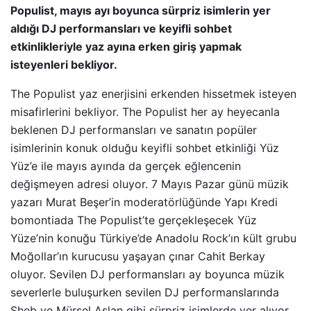
Populist, mayıs ayı boyunca sürpriz isimlerin yer
aldığı DJ performansları ve keyifli sohbet
etkinlikleriyle yaz ayına erken giriş yapmak
isteyenleri bekliyor.
The Populist yaz enerjisini erkenden hissetmek isteyen
misafirlerini bekliyor. The Populist her ay heyecanla
beklenen DJ performansları ve sanatın popüler
isimlerinin konuk olduğu keyifli sohbet etkinliği Yüz
Yüz’e ile mayıs ayında da gerçek eğlencenin
değişmeyen adresi oluyor. 7 Mayıs Pazar günü müzik
yazarı Murat Beşer’in moderatörlüğünde Yapı Kredi
bomontiada The Populist’te gerçekleşecek Yüz
Yüze’nin konuğu Türkiye’de Anadolu Rock’ın kült grubu
Moğollar’ın kurucusu yaşayan çınar Cahit Berkay
oluyor. Sevilen DJ performansları ay boyunca müzik
severlerle buluşurken sevilen DJ performanslarında
Sheb ve Mürsel Aslan gibi sürpriz isimlerde yer alıyor.