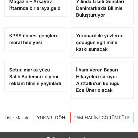
Magazin – ArsaVev
Yılında Liseli Gençleri
iftarında bir araya geldi
Danimarka’da Bilimle
Buluşturuyor
KPSS öncesi gençlere
Yorboard ile yüzlerce
moral hediyesi
çocuğun eğitimine
katkı sunacak
Setur, marka yüzü
İlham Veren Başarı
Salih Bademci ile yeni
Hikayeleri sürüyor
reklam filmini yayınladı
Anttalks'un konuğu
Ece Üner olacak
Liste Makale
YUKARI DÖN
TAM HALINI GÖRÜNTÜLE