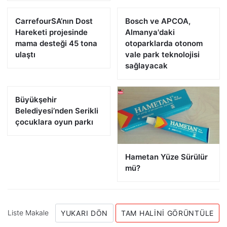
CarrefourSA’nın Dost
Bosch ve APCOA,
Hareketi projesinde
Almanya'daki
mama desteği 45 tona
otoparklarda otonom
ulaştı
vale park teknolojisi
sağlayacak
Büyükşehir
Belediyesi’nden Serikli
çocuklara oyun parkı
Hametan Yüze Sürülür
mü?
Liste Makale
YUKARI DÖN
TAM HALINI GÖRÜNTÜLE