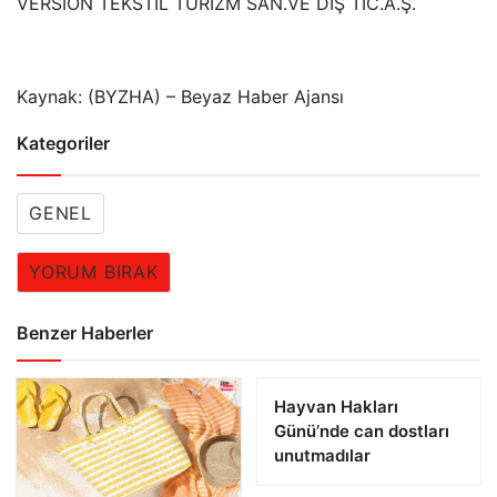
VERSİON TEKSTİL TURİZM SAN.VE DIŞ TİC.A.Ş.
Kaynak: (BYZHA) – Beyaz Haber Ajansı
Kategoriler
GENEL
YORUM BIRAK
Benzer Haberler
Hayvan Hakları
Günü’nde can dostları
unutmadılar