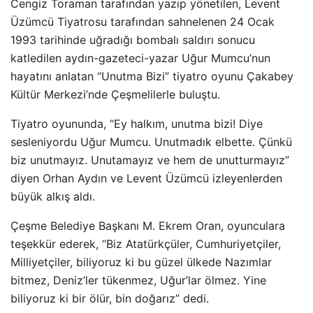
Cengiz Toraman tarafından yazıp yönetilen, Levent
Üzümcü Tiyatrosu tarafından sahnelenen 24 Ocak
1993 tarihinde uğradığı bombalı saldırı sonucu
katledilen aydın-gazeteci-yazar Uğur Mumcu’nun
hayatını anlatan “Unutma Bizi” tiyatro oyunu Çakabey
Kültür Merkezi’nde Çeşmelilerle buluştu.
Tiyatro oyununda, “Ey halkım, unutma bizi! Diye
sesleniyordu Uğur Mumcu. Unutmadık elbette. Çünkü
biz unutmayız. Unutamayız ve hem de unutturmayız”
diyen Orhan Aydın ve Levent Üzümcü izleyenlerden
büyük alkış aldı.
Çeşme Belediye Başkanı M. Ekrem Oran, oyunculara
teşekkür ederek, “Biz Atatürkçüler, Cumhuriyetçiler,
Milliyetçiler, biliyoruz ki bu güzel ülkede Nazımlar
bitmez, Deniz’ler tükenmez, Uğur’lar ölmez. Yine
biliyoruz ki bir ölür, bin doğarız” dedi.