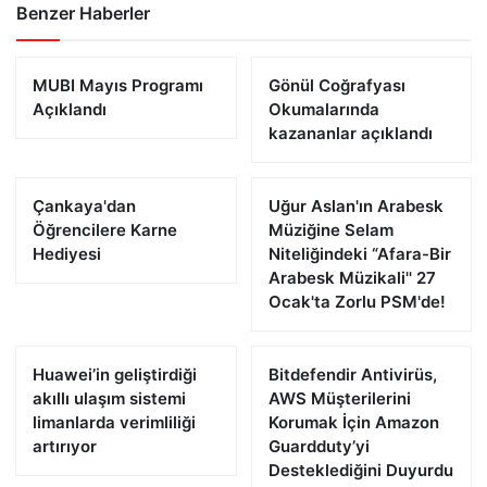
Benzer Haberler
MUBI Mayıs Programı
Gönül Coğrafyası
Açıklandı
Okumalarında
kazananlar açıklandı
Çankaya'dan
Uğur Aslan'ın Arabesk
Öğrencilere Karne
Müziğine Selam
Hediyesi
Niteliğindeki “Afara-Bir
Arabesk Müzikali'' 27
Ocak'ta Zorlu PSM'de!
Huawei’in geliştirdiği
Bitdefendir Antivirüs,
akıllı ulaşım sistemi
AWS Müşterilerini
limanlarda verimliliği
Korumak İçin Amazon
artırıyor
Guardduty’yi
Desteklediğini Duyurdu