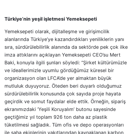
Türkiye
’
nin yeşil işletmesi Yemeksepeti
Yemeksepeti olarak, dijitalleşme ve girişimcilik
alanlarında Türkiye
’
ye kazandırdıkları yeniliklerin yanı
sıra, sürdürülebilirlik alanında da sektörde pek çok ilke
imza attıklarını açıklayan Yemeksepeti CEO
’
su Mert
Baki, konuyla ilgili şunları söyledi: “Şirket kültürümüzle
ve ideallerimizle uyumlu gördüğümüz küresel bir
organizasyon olan LFCA’de yer almaktan büyük
mutluluk duyuyoruz. Öteden beri duyarlı olduğumuz
sürdürülebilirlik konusunda çok sayıda proje hayata
geçirdik ve somut faydalar elde ettik. Örneğin, sipariş
ekranımızdaki ‘Yeşili Koruyalım’ butonu sayesinde
geçtiğimiz yıl toplam 926 ton daha az plastik
tüketilmesi sağladık. Tüm ofis ve depo operasyonları
ile saha ekiplerinin yakıtlarından kaynaklanan karbon