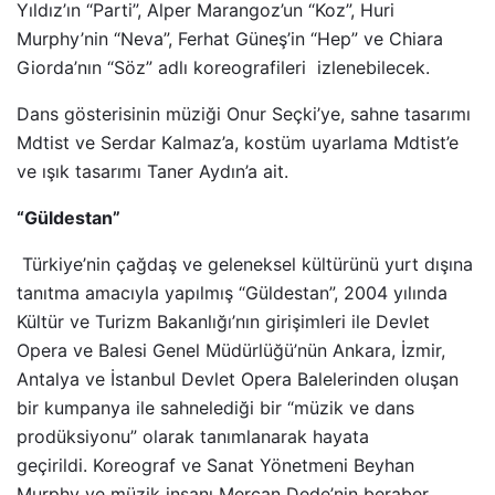
Yıldız’ın “Parti”, Alper Marangoz’un “Koz”, Huri
Murphy’nin “Neva”, Ferhat Güneş’in “Hep” ve Chiara
Giorda’nın “Söz” adlı koreografileri izlenebilecek.
Dans gösterisinin müziği Onur Seçki’ye, sahne tasarımı
Mdtist ve Serdar Kalmaz’a, kostüm uyarlama Mdtist’e
ve ışık tasarımı Taner Aydın’a ait.
“Güldestan”
Türkiye’nin çağdaş ve geleneksel kültürünü yurt dışına
tanıtma amacıyla yapılmış “Güldestan”, 2004 yılında
Kültür ve Turizm Bakanlığı’nın girişimleri ile Devlet
Opera ve Balesi Genel Müdürlüğü’nün Ankara, İzmir,
Antalya ve İstanbul Devlet Opera Balelerinden oluşan
bir kumpanya ile sahnelediği bir “müzik ve dans
prodüksiyonu” olarak tanımlanarak hayata
geçirildi. Koreograf ve Sanat Yönetmeni Beyhan
Murphy ve müzik insanı Mercan Dede’nin beraber