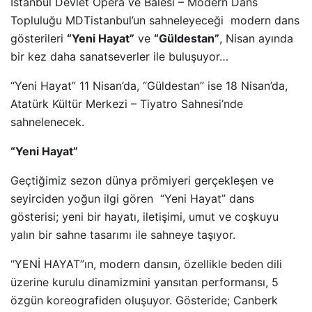
İstanbul Devlet Opera ve Balesi – Modern Dans
Topluluğu MDTistanbul’un sahneleyeceği modern dans
gösterileri
“Yeni Hayat”
ve
“Güldestan”
, Nisan ayında
bir kez daha sanatseverler ile buluşuyor…
“Yeni Hayat” 11 Nisan’da, “Güldestan” ise 18 Nisan’da,
Atatürk Kültür Merkezi – Tiyatro Sahnesi’nde
sahnelenecek.
“Yeni Hayat”
Geçtiğimiz sezon dünya prömiyeri gerçekleşen ve
seyirciden yoğun ilgi gören “Yeni Hayat” dans
gösterisi; yeni bir hayatı, iletişimi, umut ve coşkuyu
yalın bir sahne tasarımı ile sahneye taşıyor.
“YENİ HAYAT”ın, modern dansın, özellikle beden dili
üzerine kurulu dinamizmini yansıtan performansı, 5
özgün koreografiden oluşuyor. Gösteride; Canberk