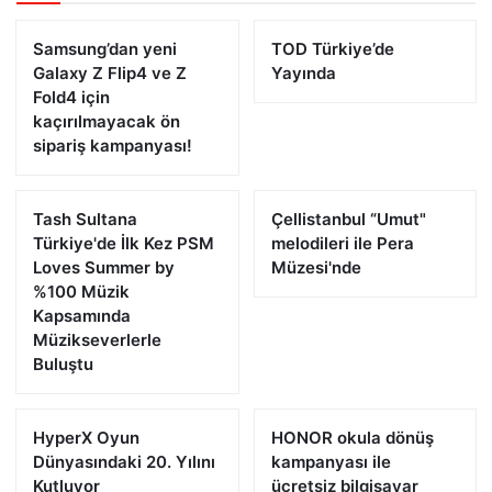
Samsung’dan yeni
TOD Türkiye’de
Galaxy Z Flip4 ve Z
Yayında
Fold4 için
kaçırılmayacak ön
sipariş kampanyası!
Tash Sultana
Çellistanbul “Umut"
Türkiye'de İlk Kez PSM
melodileri ile Pera
Loves Summer by
Müzesi'nde
%100 Müzik
Kapsamında
Müzikseverlerle
Buluştu
HyperX Oyun
HONOR okula dönüş
Dünyasındaki 20. Yılını
kampanyası ile
Kutluyor
ücretsiz bilgisayar