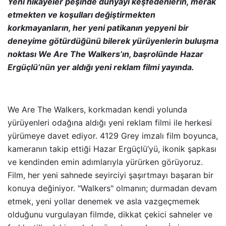
Yeni hikayeler peşinde dünyayı keşfedenlerin, merak
etmekten ve koşulları değiştirmekten
korkmayanların, her yeni patikanın yepyeni bir
deneyime götürdüğünü bilerek yürüyenlerin buluşma
noktası We Are The Walkers’ın, başrolünde Hazar
Ergüçlü’nün yer aldığı yeni reklam filmi yayında.
We Are The Walkers, korkmadan kendi yolunda
yürüyenleri odağına aldığı yeni reklam filmi ile herkesi
yürümeye davet ediyor. 4129 Grey imzalı film boyunca,
kameranın takip ettiği Hazar Ergüçlü’yü, ikonik şapkası
ve kendinden emin adımlarıyla yürürken görüyoruz.
Film, her yeni sahnede seyirciyi şaşırtmayı başaran bir
konuya değiniyor. "Walkers" olmanın; durmadan devam
etmek, yeni yollar denemek ve asla vazgeçmemek
olduğunu vurgulayan filmde
,
dikkat çekici sahneler ve