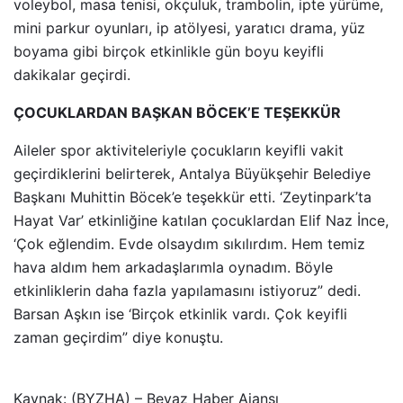
voleybol, masa tenisi, okçuluk, trambolin, ipte yürüme,
mini parkur oyunları, ip atölyesi, yaratıcı drama, yüz
boyama gibi birçok etkinlikle gün boyu keyifli
dakikalar geçirdi.
ÇOCUKLARDAN BAŞKAN BÖCEK’E TEŞEKKÜR
Aileler spor aktiviteleriyle çocukların keyifli vakit
geçirdiklerini belirterek, Antalya Büyükşehir Belediye
Başkanı Muhittin Böcek’e teşekkür etti. ‘Zeytinpark’ta
Hayat Var’ etkinliğine katılan çocuklardan Elif Naz İnce,
‘Çok eğlendim. Evde olsaydım sıkılırdım. Hem temiz
hava aldım hem arkadaşlarımla oynadım. Böyle
etkinliklerin daha fazla yapılamasını istiyoruz” dedi.
Barsan Aşkın ise ‘Birçok etkinlik vardı. Çok keyifli
zaman geçirdim” diye konuştu.
Kaynak: (BYZHA) – Beyaz Haber Ajansı