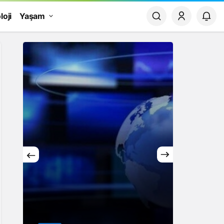
loji
Yaşam
Yaşam
Rüya