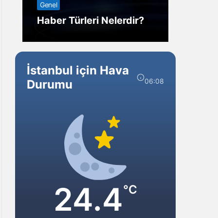
Genel
Görm
Haber Türleri Nelerdir?
Gelir?
İstanbul için Hava
06:08
Durumu
24.4
°C