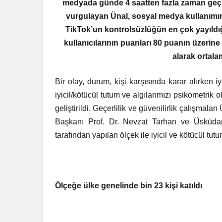
medyada günde 4 saatten fazla zaman geçiril
vurgulayan Ünal, sosyal medya kullanımın
TikTok’un kontrolsüzlüğün en çok yayıld
kullanıcılarının puanları 80 puanın üzerine
alarak ortala
Bir olay, durum, kişi karşısında karar alırken 
iyicil/kötücül tutum ve algılarımızı psikometrik 
geliştirildi. Geçerlilik ve güvenilirlik çalışma
Başkanı Prof. Dr. Nevzat Tarhan ve Üsküdar
tarafından yapılan ölçek ile iyicil ve kötücül tut
Ölçeğe ülke genelinde bin 23 kişi katıldı