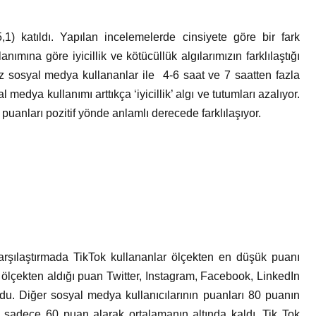
1) katıldı. Yapılan incelemelerde cinsiyete göre bir fark
mına göre iyicillik ve kötücüllük algılarımızın farklılaştığı
az sosyal medya kullananlar ile 4-6 saat ve 7 saatten fazla
medya kullanımı arttıkça ‘iyicillik’ algı ve tutumları azalıyor.
 puanları pozitif yönde anlamlı derecede farklılaşıyor.
rşılaştırmada TikTok kullananlar ölçekten en düşük puanı
ın ölçekten aldığı puan Twitter, Instagram, Facebook, LinkedIn
turdu. Diğer sosyal medya kullanıcılarının puanları 80 puanın
en sadece 60 puan alarak ortalamanın altında kaldı. Tik Tok