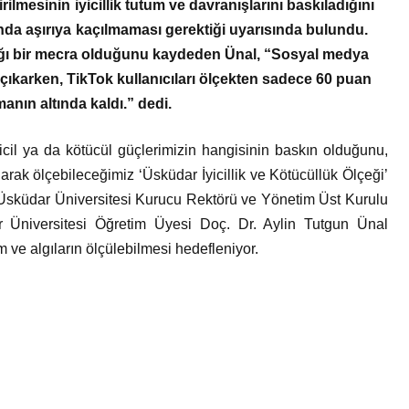
mesinin iyicillik tutum ve davranışlarını baskıladığını
da aşırıya kaçılmaması gerektiği uyarısında bulundu.
ığı bir mecra olduğunu kaydeden Ünal, “Sosyal medya
 çıkarken, TikTok kullanıcıları ölçekten sadece 60 puan
manın altında kaldı.” dedi.
iyicil ya da kötücül güçlerimizin hangisinin baskın olduğunu,
olarak ölçebileceğimiz ‘Üsküdar İyicillik ve Kötücüllük Ölçeği’
ları Üsküdar Üniversitesi Kurucu Rektörü ve Yönetim Üst Kurulu
 Üniversitesi Öğretim Üyesi Doç. Dr. Aylin Tutgun Ünal
um ve algıların ölçülebilmesi hedefleniyor.