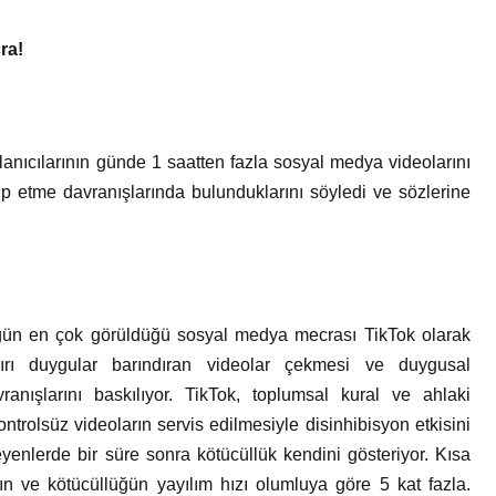
ra!
llanıcılarının günde 1 saatten fazla sosyal medya videolarını
kip etme davranışlarında bulunduklarını söyledi ve sözlerine
üğün en çok görüldüğü sosyal medya mecrası TikTok olarak
 aşırı duygular barındıran videolar çekmesi ve duygusal
vranışlarını baskılıyor. TikTok, toplumsal kural ve ahlaki
ontrolsüz videoların servis edilmesiyle disinhibisyon etkisini
eyenlerde bir süre sonra kötücüllük kendini gösteriyor. Kısa
rın ve kötücüllüğün yayılım hızı olumluya göre 5 kat fazla.