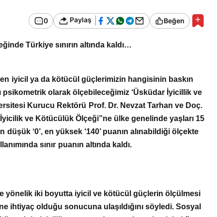
Bir Erkek Bir Kadına Ne
Zaman Bağlanır?
Paylaş
0
Beğen
eğinde Türkiye sınırın altında kaldı…
rken iyicil ya da kötücül güçlerimizin hangisinin baskın
ı psikometrik olarak ölçebileceğimiz ‘Üsküdar İyicillik ve
versitesi Kurucu Rektörü Prof. Dr. Nevzat Tarhan ve Doç.
 “İyicilik ve Kötücülük Ölçeği”ne ülke genelinde yaşları 15
 En düşük ‘0’, en yüksek ‘140’ puanın alınabildiği ölçekte
ullanımında sınır puanın altında kaldı.
yönelik iki boyutta iyicil ve kötücül güçlerin ölçülmesi
ine ihtiyaç olduğu sonucuna ulaşıldığını söyledi. Sosyal