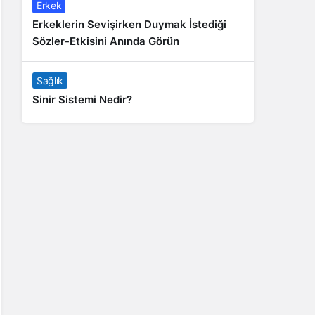
Erkek
Erkeklerin Sevişirken Duymak İstediği
Sözler-Etkisini Anında Görün
Sağlık
Sinir Sistemi Nedir?
Genel
Banyo Yapmak İstememek Neyin
Belirtisi?
Liste İçerikler
İnstagram Takipçi Satın Almak 15 TL
Genel
Rihanna: Barbados Adası’ndan Dünya’ya
Yolculuk