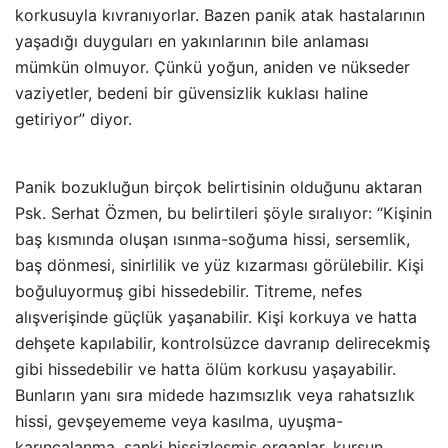
korkusuyla kıvranıyorlar. Bazen panik atak hastalarının
yaşadığı duyguları en yakınlarının bile anlaması
mümkün olmuyor. Çünkü yoğun, aniden ve nükseder
vaziyetler, bedeni bir güvensizlik kuklası haline
getiriyor” diyor.
Panik bozukluğun birçok belirtisinin olduğunu aktaran
Psk. Serhat Özmen, bu belirtileri şöyle sıralıyor: “Kişinin
baş kısmında oluşan ısınma-soğuma hissi, sersemlik,
baş dönmesi, sinirlilik ve yüz kızarması görülebilir. Kişi
boğuluyormuş gibi hissedebilir. Titreme, nefes
alışverişinde güçlük yaşanabilir. Kişi korkuya ve hatta
dehşete kapılabilir, kontrolsüzce davranıp delirecekmiş
gibi hissedebilir ve hatta ölüm korkusu yaşayabilir.
Bunların yanı sıra midede hazımsızlık veya rahatsızlık
hissi, gevşeyememe veya kasılma, uyuşma-
karıncalanma, sanki hissizleşmiş organlar, kurşun