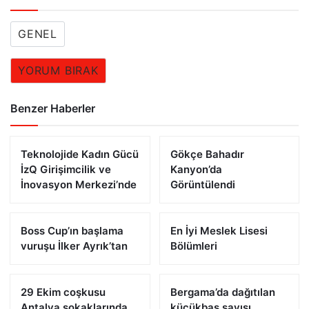
GENEL
YORUM BIRAK
Benzer Haberler
Teknolojide Kadın Gücü
Gökçe Bahadır
İzQ Girişimcilik ve
Kanyon’da
İnovasyon Merkezi’nde
Görüntülendi
Boss Cup’ın başlama
En İyi Meslek Lisesi
vuruşu İlker Ayrık’tan
Bölümleri
29 Ekim coşkusu
Bergama’da dağıtılan
Antalya sokaklarında
küçükbaş sayısı