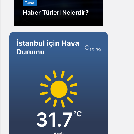
Genel
Görm
Haber Türleri Nelerdir?
Gelir?
İstanbul için Hava
16:39
Durumu
31.7
°C