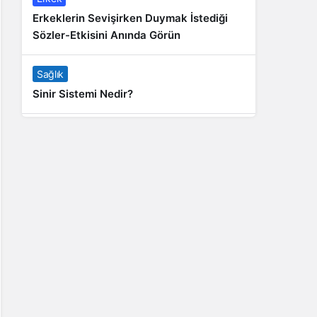
Erkeklerin Sevişirken Duymak İstediği
Sözler-Etkisini Anında Görün
Sağlık
Sinir Sistemi Nedir?
Genel
Banyo Yapmak İstememek Neyin
Belirtisi?
Liste İçerikler
İnstagram Takipçi Satın Almak 15 TL
Genel
Rihanna: Barbados Adası’ndan Dünya’ya
Yolculuk