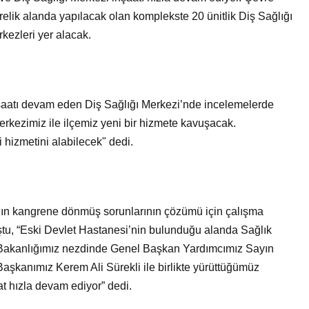
Bir Erkek Bir Kadına Ne
relik alanda yapılacak olan komplekste 20 ünitlik Diş Sağlığı
Zaman Bağlanır?
kezleri yer alacak.
inşaatı devam eden Diş Sağlığı Merkezi’nde incelemelerde
rkezimiz ile ilçemiz yeni bir hizmete kavuşacak.
hizmetini alabilecek" dedi.
’nın kangrene dönmüş sorunlarının çözümü için çalışma
ştu, “Eski Devlet Hastanesi’nin bulunduğu alanda Sağlık
k Bakanlığımız nezdinde Genel Başkan Yardımcımız Sayın
 Başkanımız Kerem Ali Sürekli ile birlikte yürüttüğümüz
at hızla devam ediyor” dedi.