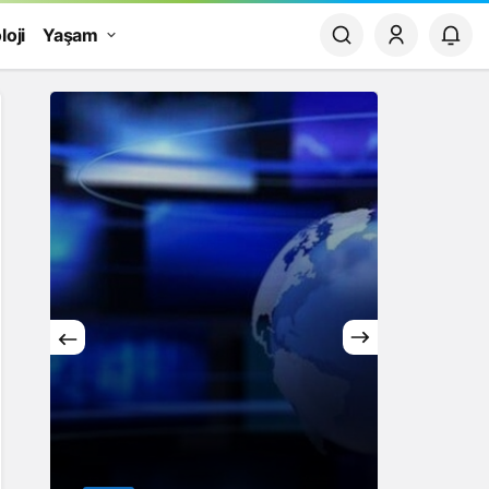
loji
Yaşam
Yaşam
Rüya