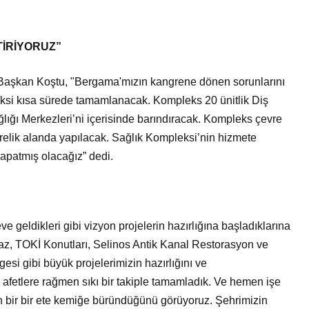
TİRİYORUZ”
en Başkan Koştu, "Bergama'mızın kangrene dönen sorunlarını
ksi kısa sürede tamamlanacak. Kompleks 20 ünitlik Diş
lığı Merkezleri’ni içerisinde barındıracak. Kompleks çevre
arelik alanda yapılacak. Sağlık Kompleksi’nin hizmete
kapatmış olacağız” dedi.
geldikleri gibi vizyon projelerin hazırlığına başladıklarına
az, TOKİ Konutları, Selinos Antik Kanal Restorasyon ve
esi gibi büyük projelerimizin hazırlığını ve
afetlere rağmen sıkı bir takiple tamamladık. Ve hemen işe
zin bir bir ete kemiğe büründüğünü görüyoruz. Şehrimizin