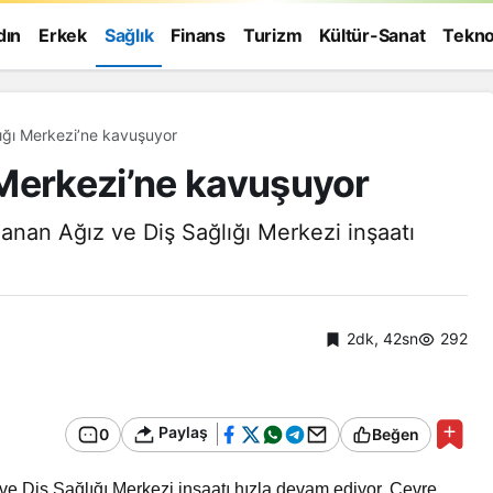
dın
Erkek
Sağlık
Finans
Turizm
Kültür-Sanat
Tekno
ığı Merkezi’ne kavuşuyor
Merkezi’ne kavuşuyor
anan Ağız ve Diş Sağlığı Merkezi inşaatı
2dk, 42sn
292
Paylaş
0
Beğen
Genel
e Diş Sağlığı Merkezi inşaatı hızla devam ediyor. Çevre