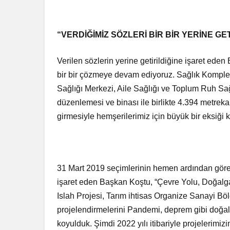
“VERDİĞİMİZ SÖZLERİ BİR BİR YERİNE GE
Verilen sözlerin yerine getirildiğine işaret ed
bir bir çözmeye devam ediyoruz. Sağlık Komple
Sağlığı Merkezi, Aile Sağlığı ve Toplum Ruh Sağ
düzenlemesi ve binası ile birlikte 4.394 metrek
girmesiyle hemşerilerimiz için büyük bir eksiği 
31 Mart 2019 seçimlerinin hemen ardından göreve 
işaret eden Başkan Koştu, “Çevre Yolu, Doğalg
Islah Projesi, Tarım ihtisas Organize Sanayi Bölg
projelendirmelerini Pandemi, deprem gibi doğal 
koyulduk. Şimdi 2022 yılı itibariyle projelerimi