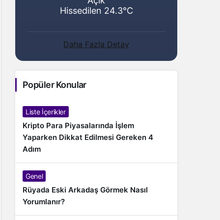
Açık
Hissedilen 24.3°C
Daha Fazla Detay
Popüler Konular
Liste İçerikler
Kripto Para Piyasalarında İşlem
Yaparken Dikkat Edilmesi Gereken 4
Adım
Genel
Rüyada Eski Arkadaş Görmek Nasıl
Yorumlanır?