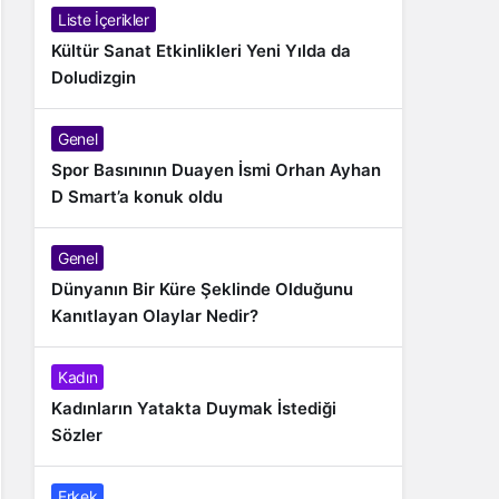
Liste İçerikler
Kültür Sanat Etkinlikleri Yeni Yılda da
Doludizgin
Genel
Spor Basınının Duayen İsmi Orhan Ayhan
D Smart’a konuk oldu
Genel
Dünyanın Bir Küre Şeklinde Olduğunu
Kanıtlayan Olaylar Nedir?
Kadın
Kadınların Yatakta Duymak İstediği
Sözler
Erkek