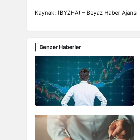
Kaynak: (BYZHA) – Beyaz Haber Ajansı
Benzer Haberler