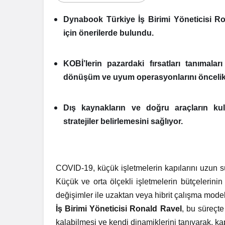
Dynabook Türkiye İş Birimi Yöneticisi Ro
için önerilerde bulundu.
KOBİ’lerin pazardaki fırsatları tanımalar
dönüşüm ve uyum operasyonlarını öncelikl
Dış kaynakların ve doğru araçların kulla
stratejiler belirlemesini sağlıyor.
COVID-19, küçük işletmelerin kapılarını uzun s
Küçük ve orta ölçekli işletmelerin bütçelerinin 
değişimler ile uzaktan veya hibrit çalışma model
İş Birimi Yöneticisi Ronald Ravel
, bu süreçte
kalabilmesi ve kendi dinamiklerini tanıyarak, ka