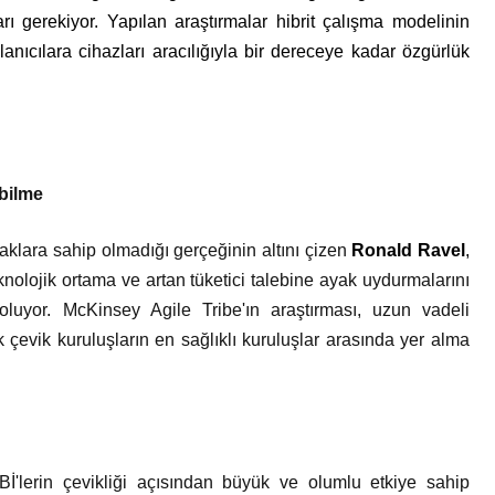
arı gerekiyor. Yapılan araştırmalar hibrit çalışma modelinin
lanıcılara cihazları aracılığıyla bir dereceye kadar özgürlük
abilme
aklara sahip olmadığı gerçeğinin altını çizen
Ronald Ravel
,
knolojik ortama ve artan tüketici talebine ayak uydurmalarını
uyor. McKinsey Agile Tribe'ın araştırması, uzun vadeli
k çevik kuruluşların en sağlıklı kuruluşlar arasında yer alma
İ'lerin çevikliği açısından büyük ve olumlu etkiye sahip