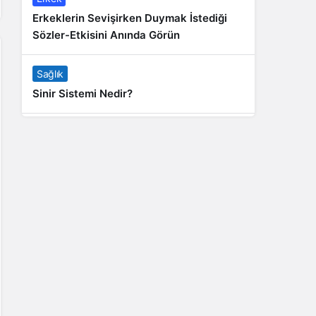
Erkeklerin Sevişirken Duymak İstediği
Sözler-Etkisini Anında Görün
Sağlık
Sinir Sistemi Nedir?
Genel
Banyo Yapmak İstememek Neyin
Belirtisi?
Liste İçerikler
İnstagram Takipçi Satın Almak 15 TL
Genel
Rihanna: Barbados Adası’ndan Dünya’ya
Yolculuk