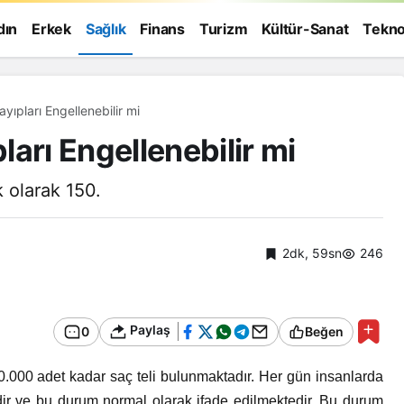
dın
Erkek
Sağlık
Finans
Turizm
Kültür-Sanat
Tekno
ıpları Engellenebilir mi
arı Engellenebilir mi
k olarak 150.
2dk, 59sn
246
Paylaş
0
Beğen
150.000 adet kadar saç teli bulunmaktadır. Her gün insanlarda
Genel
edir ve bu durum normal olarak ifade edilmektedir. Bu durum