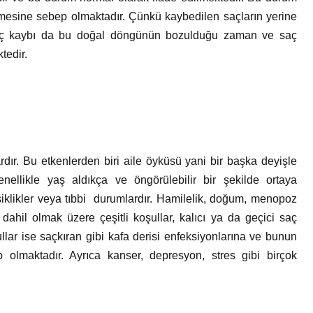
Bir Erkek Bir Kadına Ne
elmesine sebep olmaktadır. Çünkü kaybedilen saçların yerine
Zaman Bağlanır?
Saç kaybı da bu doğal döngünün bozulduğu zaman ve saç
tedir.
dır. Bu etkenlerden biri aile öyküsü yani bir başka deyişle
enellikle yaş aldıkça ve öngörülebilir bir şekilde ortaya
şiklikler veya tıbbi durumlardır. Hamilelik, doğum, menopoz
 dahil olmak üzere çeşitli koşullar, kalıcı ya da geçici saç
llar ise saçkıran gibi kafa derisi enfeksiyonlarına ve bunun
lmaktadır. Ayrıca kanser, depresyon, stres gibi birçok