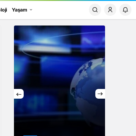
loji
Yaşam
Yaşam
Rüya