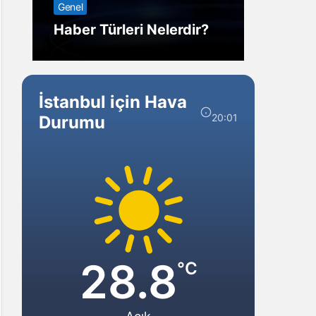
Genel
Görm
Haber Türleri Nelerdir?
Gelir?
İstanbul için Hava
20:01
Durumu
28.8
°C