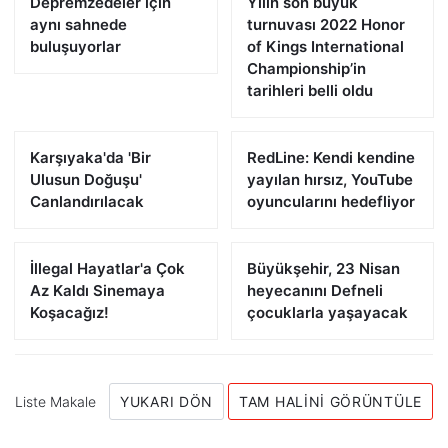
Depremzedeler için
Yılın son büyük
aynı sahnede
turnuvası 2022 Honor
buluşuyorlar
of Kings International
Championship’in
tarihleri belli oldu
Karşıyaka'da 'Bir
RedLine: Kendi kendine
Ulusun Doğuşu'
yayılan hırsız, YouTube
Canlandırılacak
oyuncularını hedefliyor
İllegal Hayatlar'a Çok
Büyükşehir, 23 Nisan
Az Kaldı Sinemaya
heyecanını Defneli
Koşacağız!
çocuklarla yaşayacak
Liste Makale
YUKARI DÖN
TAM HALINI GÖRÜNTÜLE