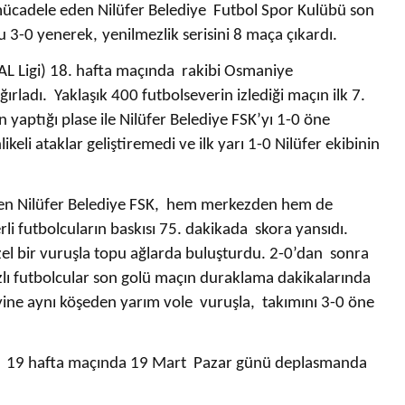
Bir Erkek Bir Kadına Ne
 mücadele eden Nilüfer Belediye Futbol Spor Kulübü son
 3-0 yenerek, yenilmezlik serisini 8 maça çıkardı.
Zaman Bağlanır?
BAL Ligi) 18. hafta maçında rakibi Osmaniye
ırladı. Yaklaşık 400 futbolseverin izlediği maçın ilk 7.
yaptığı plase ile Nilüfer Belediye FSK’yı 1-0 öne
ikeli ataklar geliştiremedi ve ilk yarı 1-0 Nilüfer ekibinin
iren Nilüfer Belediye FSK, hem merkezden hem de
erli futbolcuların baskısı 75. dakikada skora yansıdı.
el bir vuruşla topu ağlarda buluşturdu. 2-0’dan sonra
zlı futbolcular son golü maçın duraklama dakikalarında
ine aynı köşeden yarım vole vuruşla, takımını 3-0 öne
SK, 19 hafta maçında 19 Mart Pazar günü deplasmanda