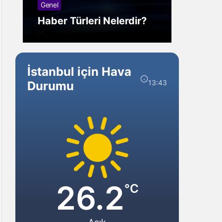
Genel
Görm
Haber Türleri Nelerdir?
Gelir?
İstanbul için Hava
13:43
Durumu
26.2
°C