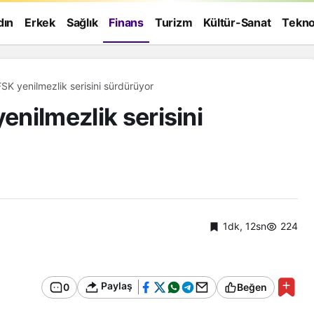
dın
Erkek
Sağlık
Finans
Turizm
Kültür-Sanat
Tekno
FSK yenilmezlik serisini sürdürüyor
enilmezlik serisini
1dk, 12sn
224
Paylaş
0
Beğen
Genel