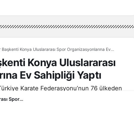
Başkenti Konya Uluslararası Spor Organizasyonlarına Ev
enti Konya Uluslararası
ına Ev Sahipliği Yaptı
ürkiye Karate Federasyonu’nun 76 ülkeden
3dk, 42sn
233