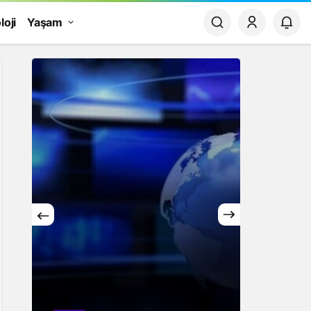
loji
Yaşam
Yaşam
Rüya