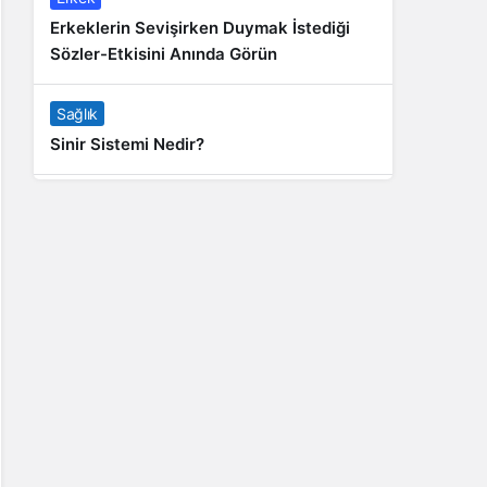
Erkeklerin Sevişirken Duymak İstediği
Sözler-Etkisini Anında Görün
Sağlık
Sinir Sistemi Nedir?
Genel
Banyo Yapmak İstememek Neyin
Belirtisi?
Liste İçerikler
İnstagram Takipçi Satın Almak 15 TL
Genel
Rihanna: Barbados Adası’ndan Dünya’ya
Yolculuk