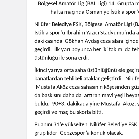
Bölgesel Amatör Lig (BAL Ligi) 14. Grupta
hafta maçında Osmaniye İstiklalspor’u
Nilüfer Belediye FSK, Bölgesel Amatör Ligi (
İstiklalspor’u İbrahim Yazıcı Stadyumu’nda ağ
dakikasında Gökhan Aydaş ceza alanı içinden 
geçirdi. İlk yarı boyunca her iki takım da tehl
üstünlüğü ile sona erdi.
İkinci yarıya orta saha üstünlüğünü ele geç
kanatlardan tehlikeli ataklar geliştirdi. Nilüf
Mustafa Aköz ceza sahasının köşesinden güz
da baskısını daha da artıran mavi yeşil beya
buldu. 90+3. dakikada yine Mustafa Aköz, y
geçirdi ve maç bu skorla bitti.
Puanını 31’e yükselten Nilüfer Belediye F
grup lideri Gebzespor’a konuk olacak.