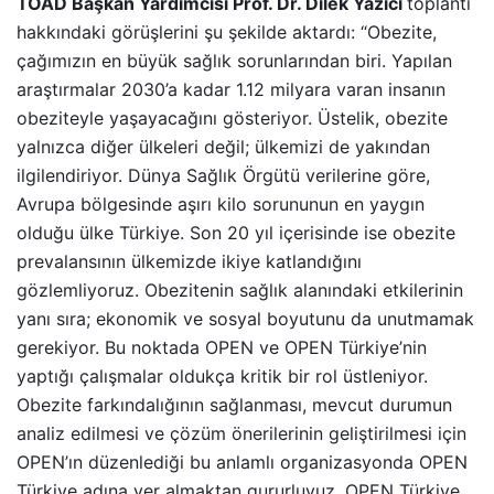
TOAD Başkan Yardımcısı Prof. Dr. Dilek Yazıcı
toplantı
hakkındaki görüşlerini şu şekilde aktardı: “Obezite,
çağımızın en büyük sağlık sorunlarından biri. Yapılan
araştırmalar 2030’a kadar 1.12 milyara varan insanın
obeziteyle yaşayacağını gösteriyor. Üstelik, obezite
yalnızca diğer ülkeleri değil; ülkemizi de yakından
ilgilendiriyor. Dünya Sağlık Örgütü verilerine göre,
Avrupa bölgesinde aşırı kilo sorununun en yaygın
olduğu ülke Türkiye. Son 20 yıl içerisinde ise obezite
prevalansının ülkemizde ikiye katlandığını
gözlemliyoruz. Obezitenin sağlık alanındaki etkilerinin
yanı sıra; ekonomik ve sosyal boyutunu da unutmamak
gerekiyor. Bu noktada OPEN ve OPEN Türkiye’nin
yaptığı çalışmalar oldukça kritik bir rol üstleniyor.
Obezite farkındalığının sağlanması, mevcut durumun
analiz edilmesi ve çözüm önerilerinin geliştirilmesi için
OPEN’ın düzenlediği bu anlamlı organizasyonda OPEN
Türkiye adına yer almaktan gururluyuz. OPEN Türkiye