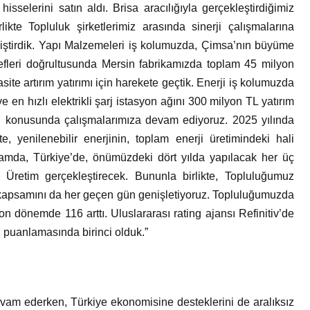
sselerini satın aldı. Brisa aracılığıyla gerçekleştirdiğimiz
kte Topluluk şirketlerimiz arasında sinerji çalışmalarına
iştirdik. Yapı Malzemeleri iş kolumuzda, Çimsa’nın büyüme
fleri doğrultusunda Mersin fabrikamızda toplam 45 milyon
te artırım yatırımı için harekete geçtik. Enerji iş kolumuzda
ve en hızlı elektrikli şarj istasyon ağını 300 milyon TL yatırım
timi konusunda çalışmalarımıza devam ediyoruz. 2025 yılında
e, yenilenebilir enerjinin, toplam enerji üretimindeki hali
amda, Türkiye’de, önümüzdeki dört yılda yapılacak her üç
 Üretim gerçekleştirecek. Bununla birlikte, Topluluğumuz
n kapsamını da her geçen gün genişletiyoruz. Topluluğumuzda
son dönemde 116 arttı. Uluslararası rating ajansı Refinitiv’de
 puanlamasında birinci olduk.”
vam ederken, Türkiye ekonomisine desteklerini de aralıksız