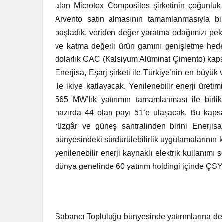
alan Microtex Composites şirketinin çoğunluk hi
Arvento satın almasının tamamlanmasıyla birli
başladık, veriden değer yaratma odağımızı pek
ve katma değerli ürün gamını genişletme hede
dolarlık CAC (Kalsiyum Alüminat Çimento) kapasi
Enerjisa, Eşarj şirketi ile Türkiye’nin en büyük 
ile ikiye katlayacak. Yenilenebilir enerji üre
565 MW’lık yatırımın tamamlanması ile birlikt
hazırda 44 olan payı 51’e ulaşacak. Bu kaps
rüzgâr ve güneş santralinden birini Enerjisa
bünyesindeki sürdürülebilirlik uygulamalarını
yenilenebilir enerji kaynaklı elektrik kullanımı 
dünya genelinde 60 yatırım holdingi içinde ÇSY
Sabancı Topluluğu bünyesinde yatırımlarına de