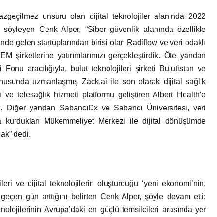
azgeçilmez unsuru olan dijital teknolojiler alanında 2022
ini söyleyen Cenk Alper, “Siber güvenlik alanında özellikle
de gelen startuplarından birisi olan Radiflow ve veri odaklı
EM şirketlerine yatırımlarımızı gerçekleştirdik. Öte yandan
nu aracılığıyla, bulut teknolojileri şirketi Bulutistan ve
onusunda uzmanlaşmış Zack.ai ile son olarak dijital sağlık
 ve telesağlık hizmeti platformu geliştiren Albert Health’e
ık. Diğer yandan SabancıDx ve Sabancı Üniversitesi, veri
 kurdukları Mükemmeliyet Merkezi ile dijital dönüşümde
ak” dedi.
leri ve dijital teknolojilerin oluşturduğu ‘yeni ekonomi’nin,
er geçen gün arttığını belirten Cenk Alper, şöyle devam etti:
olojilerinin Avrupa’daki en güçlü temsilcileri arasında yer