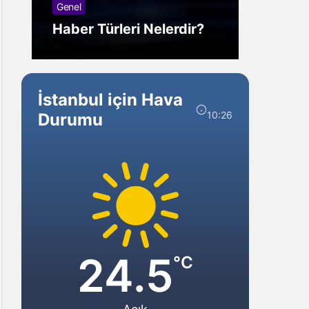
Genel
Görm
Haber Türleri Nelerdir?
Gelir?
İstanbul için Hava
10:26
Durumu
24.5
°C