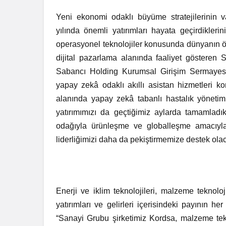
Yeni ekonomi odaklı büyüme stratejilerinin v
yılında önemli yatırımları hayata geçirdikler
operasyonel teknolojiler konusunda dünyanın ön
dijital pazarlama alanında faaliyet gösteren S
Sabancı Holding Kurumsal Girişim Sermayesi Fo
yapay zekâ odaklı akıllı asistan hizmetleri k
alanında yapay zekâ tabanlı hastalık yönetimi
yatırımımızı da geçtiğimiz aylarda tamamlad
odağıyla ürünleşme ve globalleşme amacıyla
liderliğimizi daha da pekiştirmemize destek olac
Enerji ve iklim teknolojileri, malzeme teknoloji
yatırımları ve gelirleri içerisindeki payının h
“Sanayi Grubu şirketimiz Kordsa, malzeme tekn