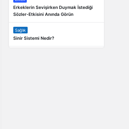
Erkeklerin Sevişirken Duymak İstediği
Sözler-Etkisini Anında Görün
Sağlık
Sinir Sistemi Nedir?
Genel
Banyo Yapmak İstememek Neyin
Belirtisi?
Liste İçerikler
İnstagram Takipçi Satın Almak 15 TL
Genel
Rihanna: Barbados Adası’ndan Dünya’ya
Yolculuk