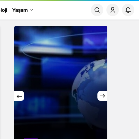
loji
Yaşam
Yaşam
Rüya