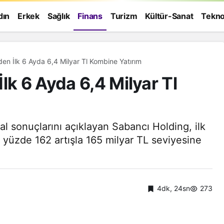
dın
Erkek
Sağlık
Finans
Turizm
Kültür-Sanat
Tekno
en İlk 6 Ayda 6,4 Milyar Tl Kombine Yatırım
lk 6 Ayda 6,4 Milyar Tl
nsal sonuçlarını açıklayan Sabancı Holding, ilk
 yüzde 162 artışla 165 milyar TL seviyesine
4dk, 24sn
273
Genel