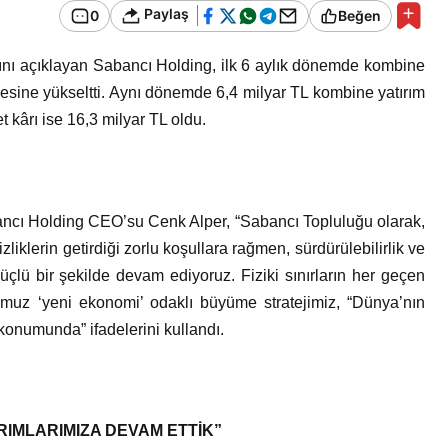
Bir Erkek Bir Kadına Ne
Paylaş
0
Beğen
Zaman Bağlanır?
larını açıklayan Sabancı Holding, ilk 6 aylık dönemde kombine
iyesine yükseltti. Aynı dönemde 6,4 milyar TL kombine yatırım
 kârı ise 16,3 milyar TL oldu.
ancı Holding CEO’su Cenk Alper, “Sabancı Topluluğu olarak,
zliklerin getirdiği zorlu koşullara rağmen, sürdürülebilirlik ve
çlü bir şekilde devam ediyoruz. Fiziki sınırların her geçen
muz ‘yeni ekonomi’ odaklı büyüme stratejimiz, “Dünya’nın
konumunda” ifadelerini kullandı.
IRIMLARIMIZA DEVAM ETTİK”