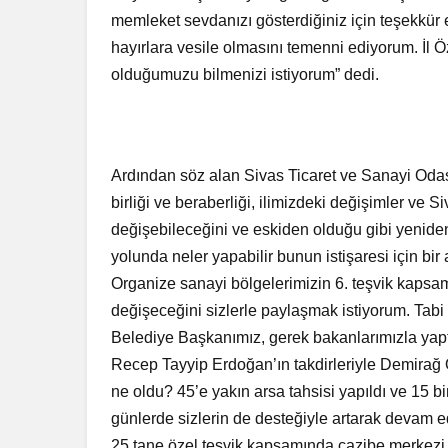
memleket sevdanızı gösterdiğiniz için teşekkür et
hayırlara vesile olmasını temenni ediyorum. İl Ö
olduğumuzu bilmenizi istiyorum” dedi.
Ardından söz alan Sivas Ticaret ve Sanayi Odas
birliği ve beraberliği, ilimizdeki değişimler ve 
değişebileceğini ve eskiden olduğu gibi yeniden
yolunda neler yapabilir bunun istişaresi için bir
Organize sanayi bölgelerimizin 6. teşvik kapsamı
değişeceğini sizlerle paylaşmak istiyorum. Tabi
Belediye Başkanımız, gerek bakanlarımızla yap
Recep Tayyip Erdoğan’ın takdirleriyle Demirağ 
ne oldu? 45’e yakın arsa tahsisi yapıldı ve 15 b
günlerde sizlerin de desteğiyle artarak devam e
25 tane özel teşvik kapsamında cazibe merkezi il