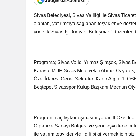
Google'da Abone Ol
Sivas Belediyesi, Sivas Valiliği ile Sivas Ticar
alanları, yatırımcıya sağlanan teşvikler ve deste
yönelik 'Sivas İş Dünyası Buluşması' düzenlend
Programa; Sivas Valisi Yılmaz Şimşek, Sivas Be
Karasu, MHP Sivas Milletvekili Ahmet Özyürek, 
Özel İdaresi Genel Sekreteri Kadir Algın, 1.
Beştepe, Sivasspor Kulüp Başkanı Mecnun Otyak
Programın açılış konuşmasını yapan İl Özel İdar
Organize Sanayi Bölgesi ve yeni teşviklerle bi
ile yatırım teşvikleriyle ilgili bilgi vermek için s