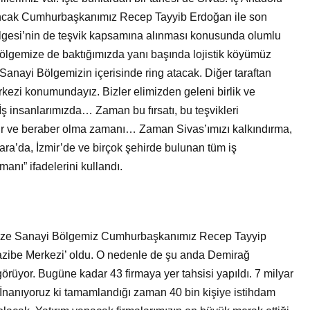
 Ancak Cumhurbaşkanımız Recep Tayyib Erdoğan ile son
gesi’nin de teşvik kapsamına alınması konusunda olumlu
ölgemize de baktığımızda yanı başında lojistik köyümüz
Sanayi Bölgemizin içerisinde ring atacak. Diğer taraftan
rkezi konumundayız. Bizler elimizden geleni birlik ve
 İş insanlarımızda… Zaman bu fırsatı, bu teşvikleri
r ve beraber olma zamanı… Zaman Sivas’ımızı kalkındırma,
ra’da, İzmir’de ve birçok şehirde bulunan tüm iş
anı” ifadelerini kullandı.
anize Sanayi Bölgemiz Cumhurbaşkanımız Recep Tayyip
Cazibe Merkezi’ oldu. O nedenle de şu anda Demirağ
rüyor. Bugüne kadar 43 firmaya yer tahsisi yapıldı. 7 milyar
. İnanıyoruz ki tamamlandığı zaman 40 bin kişiye istihdam