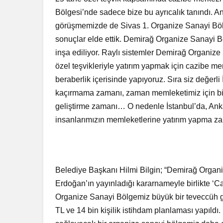
Bölgesi’nde sadece bize bu ayrıcalık tanındı.
görüşmemizde de Sivas 1. Organize Sanayi Böl
sonuçlar elde ettik. Demirağ Organize Sanayi B
inşa ediliyor. Raylı sistemler Demirağ Organize 
özel teşvikleriyle yatırım yapmak için cazibe me
beraberlik içerisinde yapıyoruz. Sıra siz değerli
kaçırmama zamanı, zaman memleketimiz için bi
geliştirme zamanı… O nedenle İstanbul’da, Anka
insanlarımızın memleketlerine yatırım yapma zam
Belediye Başkanı Hilmi Bilgin; “Demirağ Org
Erdoğan’ın yayınladığı kararnameyle birlikte ‘
Organize Sanayi Bölgemiz büyük bir teveccüh gö
TL ve 14 bin kişilik istihdam planlaması yapıldı