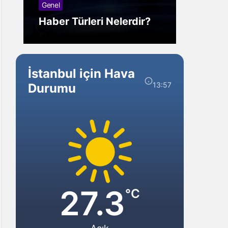
Genel
Görm
Haber Türleri Nelerdir?
Gelir?
İstanbul için Hava
13:57
Durumu
27.3
°C