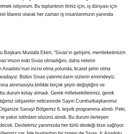
mek istiyorum. Bu toplantının ilimiz için, iş dünyası için
zel İdaresi olarak her zaman iş insanlarımızın yanında
ı Başkanı Mustafa Eken, “Sivas’ın gelişimi, memleketimizin
Sivas’ımızın eski Sivas olmadığını, daha nelerin
 Anadolu’nun incisi olma yolunda, ticaret şehri olma
 aradayız. Bütün Sivas yatırımcıların sizlerin emrindeyiz.
na alınmasıyla birlikte birçok şeyin değiştiğini ve
 bu durum kolay almadı. Gerek milletvekillerimiz, gerek
tığımız istişareler neticesinde Sayın Cumhurbaşkanımız
Organize Sanayi Bölgemiz 6. teşvik programına alındı. Peki,
ine yakın istihdam sözünü alındı. Bu durum ilerleyen
decek. Devletimiz yanımızda her türlü desteği bize sağlıyor.
lerimiz var. İşte bunlardan bir tanesi de Sivas. İç Anadolu