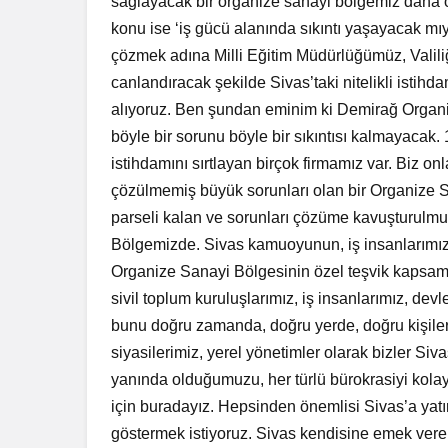
sağlayacak bir organize sanayi bölgemiz daha o
konu ise ‘iş gücü alanında sıkıntı yaşayacak mıyı
çözmek adına Milli Eğitim Müdürlüğümüz, Valili
canlandıracak şekilde Sivas’taki nitelikli istih
alıyoruz. Ben şundan eminim ki Demirağ Organi
böyle bir sorunu böyle bir sıkıntısı kalmayacak.
istihdamını sırtlayan birçok firmamız var. Biz on
çözülmemiş büyük sorunları olan bir Organize 
parseli kalan ve sorunları çözüme kavuşturulmu
Bölgemizde. Sivas kamuoyunun, iş insanlarımızın
Organize Sanayi Bölgesinin özel teşvik kapsamı
sivil toplum kuruluşlarımız, iş insanlarımız, devl
bunu doğru zamanda, doğru yerde, doğru kişilere
siyasilerimiz, yerel yönetimler olarak bizler Si
yanında olduğumuzu, her türlü bürokrasiyi kola
için buradayız. Hepsinden önemlisi Sivas’a yatı
göstermek istiyoruz. Sivas kendisine emek vere