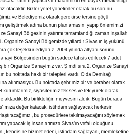
lacak. Yatırım yapacak firmalarımızın en büyük merak ettiği
z’ olacaktır. Bizler yerel yönetimler olarak bu sorunu
ğimiz ve Belediyemiz olarak gerekirse tersine göçü
damı geliştirmek adına bunun planlamasını yapıp önlemimizi
ze Sanayi Bölgesinin yatırımı tamamlandığı zaman inşallah
 1. Organize Sanayi Bölgemizde yıllardır Sivas’ın iş yükünü
lara çok teşekkür ediyoruz. 2004 yılında altyapı sorunu
Sanayi Bölgesinden bugün sadece tahsis edilecek 7 adet
ş bir Organize Sanayimiz var. Şimdi sıra 2. Organize Sanayi
 bu noktada haklı bir talepleri vardı. O da Demirağ
na alınmasıydı. Bu noktada şehrimiz bir ve beraber olarak
et kurumlarımız, siyasilerimiz tek ses ve tek yürek olarak
 aktardık. Bu birlikteliğin meyvesini aldık. Bugün burada
vas’ımıza değer katacak, istihdam sağlayacak herkesin
ylaştıracağımızı, bu prosedürlere takılmayacağını söylemek
rım yapacak iş insanlarımıza Sivas’ın vefalı olduğunu
ni, kendisine hizmet edeni, istihdam sağlayanı, memleketine