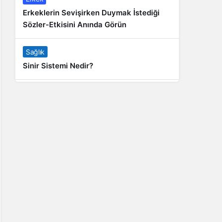
Erkeklerin Sevişirken Duymak İstediği
Sözler-Etkisini Anında Görün
Sağlık
Sinir Sistemi Nedir?
Genel
Banyo Yapmak İstememek Neyin
Belirtisi?
Liste İçerikler
İnstagram Takipçi Satın Almak 15 TL
Genel
Rihanna: Barbados Adası’ndan Dünya’ya
Yolculuk