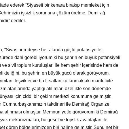
ade ederek “Siyaseti bir kenara bırakıp memleket için
Şehrimizin işsizlik sorununa çözüm üretme, Demirağ
dır” dediler.
; “Sivas neredeyse her alanda güçlü potansiyeller
 sürede dahi görebiliyorum ki bu şehrin en büyük potansiyeli
 ve sivil toplum kuruluşları ile hem şehir içerisinde hem de
birlikteliğini, bu şehrin en büyük gücü olarak görüyorum.
rımları, teşvikler ve bu fırsatları kullanmaktaki marifetiyle
rizm alanlarında yaptığı atılımları özellikle son dönemde
dünyası için ciddi bir çekim merkezi konumuna gelmiştir.
 Cumhurbaşkanımızın takdirleri ile Demirağ Organize
a alınması olmuştur. Memnuniyetle görüyorum ki Demirağ
ik mekanizmaları, bölgesel ve lojistik avantajları ile
et gören bölgelerimizden biri haline gelmiştir. Şunu net bir