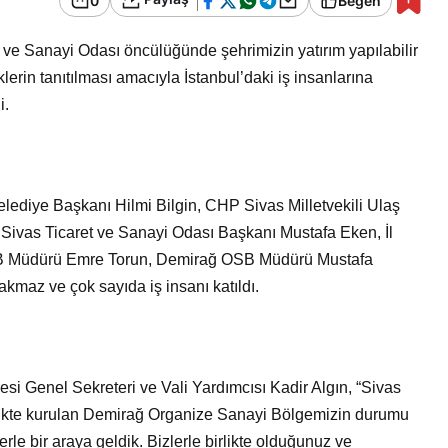
0
Beğen
Bir Erkek Bir Kadına Ne
Zaman Bağlanır?
et ve Sanayi Odası öncülüğünde şehrimizin yatırım yapılabilir
klerin tanıtılması amacıyla İstanbul’daki iş insanlarına
i.
lediye Başkanı Hilmi Bilgin, CHP Sivas Milletvekili Ulaş
Sivas Ticaret ve Sanayi Odası Başkanı Mustafa Eken, İl
 OSB Müdürü Emre Torun, Demirağ OSB Müdürü Mustafa
maz ve çok sayıda iş insanı katıldı.
esi Genel Sekreteri ve Vali Yardımcısı Kadir Algın, “Sivas
rlikte kurulan Demirağ Organize Sanayi Bölgemizin durumu
izlerle bir araya geldik. Bizlerle birlikte olduğunuz ve