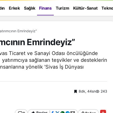
dın
Erkek
Sağlık
Finans
Turizm
Kültür-Sanat
Tekno
atırımcının Emrindeyiz”
ımcının Emrindeyiz”
 Sivas Ticaret ve Sanayi Odası öncülüğünde
ı, yatırımcıya sağlanan teşvikler ve desteklerin
 insanlarına yönelik 'Sivas İş Dünyası
8dk, 44sn
243
Genel
Paylaş