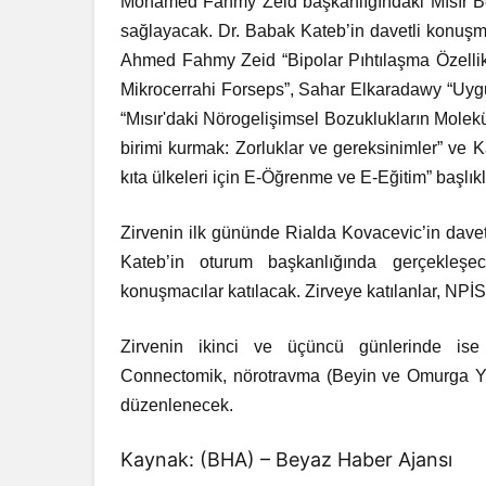
Mohamed Fahmy Zeid başkanlığındaki Mısır Beyi
sağlayacak. Dr. Babak Kateb’in davetli konuş
Ahmed Fahmy Zeid “Bipolar Pıhtılaşma Özellikl
Mikrocerrahi Forseps”, Sahar Elkaradawy “Uyg
“Mısır'daki Nörogelişimsel Bozuklukların Mole
birimi kurmak: Zorluklar ve gereksinimler” ve 
kıta ülkeleri için E-Öğrenme ve E-Eğitim” başlık
Zirvenin ilk gününde Rialda Kovacevic’in dave
Kateb’in oturum başkanlığında gerçekleşe
konuşmacılar katılacak. Zirveye katılanlar, NP
Zirvenin ikinci ve üçüncü günlerinde ise n
Connectomik, nörotravma (Beyin ve Omurga Yar
düzenlenecek.
Kaynak: (BHA) – Beyaz Haber Ajansı