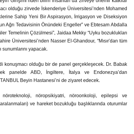
n Girişimi’nden bilim insanları da zirveye önemli katkılar
macı olduğu zirvede İskenderiye Üniversitesi’nden Mohamed
erine Sahip Yeni Bir Aspirasyon, İrrigasyon ve Diseksiyon
un Ağrı Tedavisinin Önündeki Engeller” ve Ebtesam Abdalla
küler Temelinin Çözülmesi”, Jaidaa Mekky “Uyku bozuklukları
Kahire Üniversitesi’nden Nasser El-Ghandour, “Mısır'dan tüm
lı sunumlarını yapacak.
tli konuşmacı olduğu bir de panel gerçekleşecek. Dr. Babak
cek panelde ABD, İngiltere, İtalya ve Endonezya’dan
İSTANBUL Beyin Hastanesi’ni de ziyaret edecek.
öroteknoloji, nöropsikiyatri, nöroonkoloji, epilepsi ve
alanmaları) ve hareket bozukluğu başlıklarında oturumlar