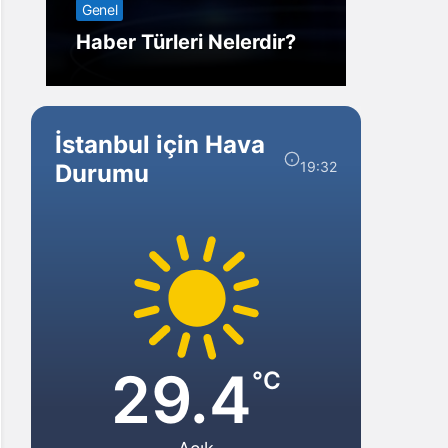
Genel
Görm
Haber Türleri Nelerdir?
Gelir?
İstanbul için Hava
19:32
Durumu
29.4
°C