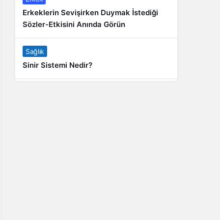
Erkeklerin Sevişirken Duymak İstediği
Sözler-Etkisini Anında Görün
Sağlık
Sinir Sistemi Nedir?
Genel
Banyo Yapmak İstememek Neyin
Belirtisi?
Liste İçerikler
İnstagram Takipçi Satın Almak 15 TL
Genel
Rihanna: Barbados Adası’ndan Dünya’ya
Yolculuk