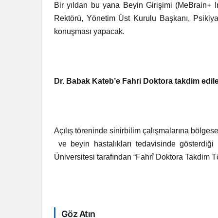
Bir yıldan bu yana Beyin Girişimi (MeBrain+ I
Rektörü, Yönetim Üst Kurulu Başkanı, Psikiyat
konuşması yapacak.
Dr. Babak Kateb’e Fahri Doktora takdim edil
Açılış töreninde sinirbilim çalışmalarına bölgesel
ve beyin hastalıkları tedavisinde gösterdiğ
Üniversitesi tarafından “Fahrî Doktora Takdim Tö
Göz Atın