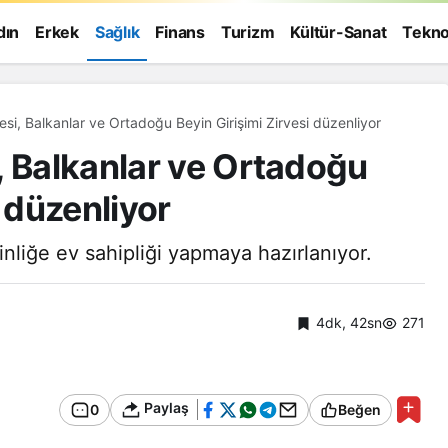
dın
Erkek
Sağlık
Finans
Turizm
Kültür-Sanat
Tekno
si, Balkanlar ve Ortadoğu Beyin Girişimi Zirvesi düzenliyor
, Balkanlar ve Ortadoğu
i düzenliyor
inliğe ev sahipliği yapmaya hazırlanıyor.
4dk, 42sn
271
Paylaş
0
Beğen
Genel