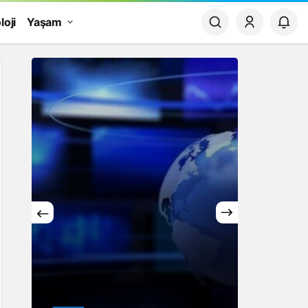
loji
Yaşam
Yaşam
Rüya