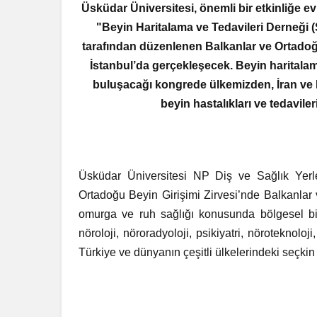
Üsküdar Üniversitesi, önemli bir etkinliğe e
"Beyin Haritalama ve Tedavileri Derneği
tarafından düzenlenen Balkanlar ve Ortadoğu
İstanbul’da gerçekleşecek. Beyin haritala
buluşacağı kongrede ülkemizden, İran ve M
beyin hastalıkları ve tedavile
Üsküdar Üniversitesi NP Diş ve Sağlık Yer
Ortadoğu Beyin Girişimi Zirvesi’nde
Balkanlar 
omurga ve ruh sağlığı konusunda bölgesel bir
nöroloji, nöroradyoloji, psikiyatri, nöroteknoloj
Türkiye ve dünyanın çeşitli ülkelerindeki seçkin 