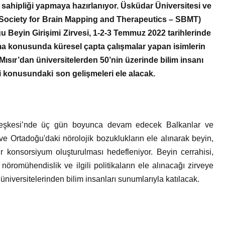
Bir Erkek Bir Kadına Ne
v sahipliği yapmaya hazırlanıyor. Üsküdar Üniversitesi ve
 (Society for Brain Mapping and Therapeutics – SBMT)
Zaman Bağlanır?
 Beyin Girişimi Zirvesi, 1-2-3 Temmuz 2022 tarihlerinde
ma konusunda küresel çapta çalışmalar yapan isimlerin
ısır’dan üniversitelerden 50’nin üzerinde bilim insanı
ri konusundaki son gelişmeleri ele alacak.
leşkesi’nde üç gün boyunca devam edecek Balkanlar ve
ve Ortadoğu'daki nörolojik bozuklukların ele alınarak beyin,
 konsorsiyum oluşturulması hedefleniyor. Beyin cerrahisi,
i, nöromühendislik ve ilgili politikaların ele alınacağı zirveye
üniversitelerinden bilim insanları sunumlarıyla katılacak.