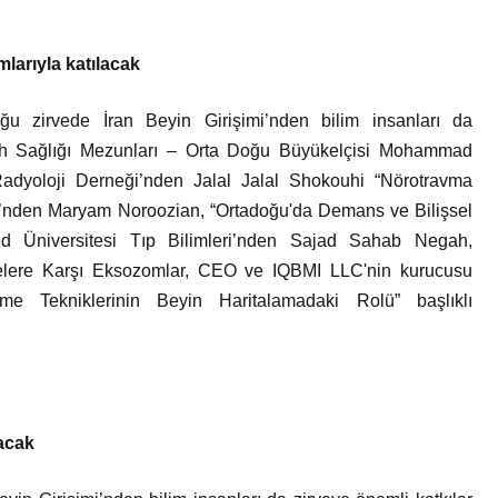
mlarıyla katılacak
uğu zirvede İran Beyin Girişimi’nden bilim insanları da
uh Sağlığı Mezunları – Orta Doğu Büyükelçisi Mohammad
adyoloji Derneği’nden Jalal Jalal Shokouhi “Nörotravma
si’nden Maryam Noroozian, “Ortadoğu'da Demans ve Bilişsel
ed Üniversitesi Tıp Bilimleri’nden Sajad Sahab Negah,
elere Karşı Eksozomlar, CEO ve IQBMI LLC'nin kurucusu
me Tekniklerinin Beyin Haritalamadaki Rolü” başlıklı
racak