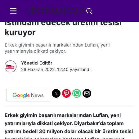
LİSTEMAKALE
Lufian Diyarbakır’da 2 bin kişiyi
istihdam edecek üretim tesisi
kuruyor
Erkek giyimin başarılı markalarından Lufian, yeni
yatırımlarıyla dikkati çekiyor.
Yönetici Editör
26 Haziran 2022, 12:40
yayınlandı
Erkek giyimin başarılı markalarından Lufian, yeni
yatırımlarıyla dikkati çekiyor. Diyarbakır
’
da toplam
yatırım bedeli 30 milyon dolar olacak bir üretim tesisi