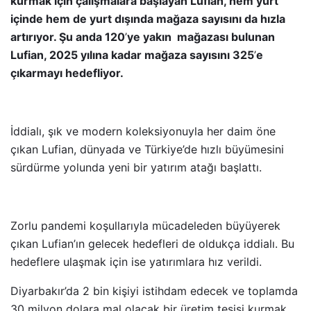
kurmak için çalışmalara başlayan Lufian, hem yurt
içinde hem de yurt dışında mağaza sayısını da hızla
artırıyor. Şu anda 120
’
ye yakın mağazası bulunan
Lufian, 2025 yılına kadar mağaza sayısını 325
’
e
çıkarmayı hedefliyor.
İddialı, şık ve modern koleksiyonuyla her daim öne
çıkan Lufian, dünyada ve Türkiye’de hızlı büyümesini
sürdürme yolunda yeni bir yatırım atağı başlattı.
Zorlu pandemi koşullarıyla mücadeleden büyüyerek
çıkan Lufian’ın gelecek hedefleri de oldukça iddialı. Bu
hedeflere ulaşmak için ise yatırımlara hız verildi.
Diyarbakır’da 2 bin kişiyi istihdam edecek ve toplamda
30 milyon dolara mal olacak bir üretim tesisi kurmak