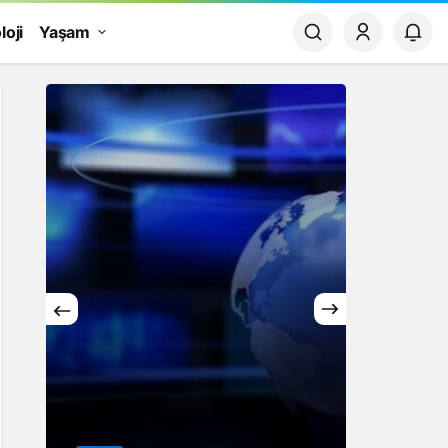
loji
Yaşam
Yaşam
Rüya