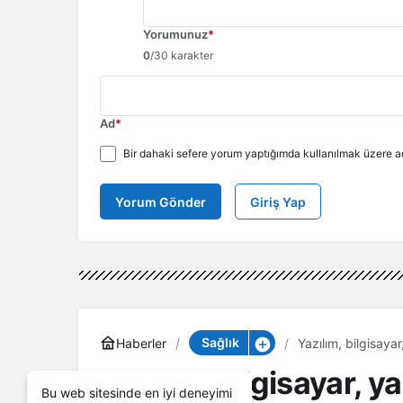
Yorumunuz
*
0
/30 karakter
Ad
*
Bir dahaki sefere yorum yaptığımda kullanılmak üzere ad
Yorum Gönder
Giriş Yap
Sağlık
Haberler
Yazılım, bilgisayar
Yazılım, bilgisayar, 
Bu web sitesinde en iyi deneyimi