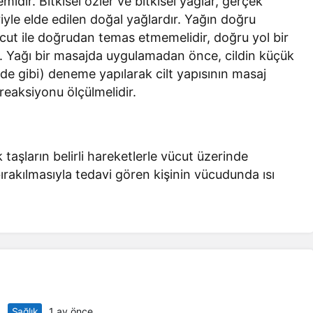
midir. Bitkisel özler ve bitkisel yağlar, gerçek
yle elde edilen doğal yağlardır. Yağın doğru
ücut ile doğrudan temas etmemelidir, doğru yol bir
ır. Yağı bir masajda uygulamadan önce, cildin küçük
de gibi) deneme yapılarak cilt yapısının masaj
reaksiyonu ölçülmelidir.
k taşların belirli hareketlerle vücut üzerinde
 bırakılmasıyla tedavi gören kişinin vücudunda ısı
.
Sağlık
1 ay önce