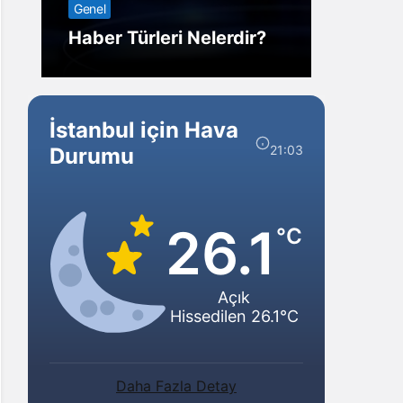
Genel
Görm
Haber Türleri Nelerdir?
Gelir?
İstanbul için Hava
21:03
Durumu
26.1
°C
Açık
Hissedilen 26.1°C
Daha Fazla Detay