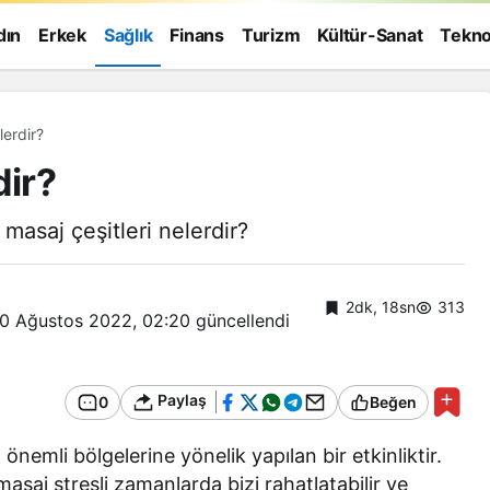
dın
Erkek
Sağlık
Finans
Turizm
Kültür-Sanat
Tekno
lerdir?
dir?
masaj çeşitleri nelerdir?
2dk, 18sn
313
0 Ağustos 2022, 02:20
güncellendi
Paylaş
0
Beğen
nemli bölgelerine yönelik yapılan bir etkinliktir.
Genel
saj stresli zamanlarda bizi rahatlatabilir ve