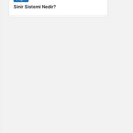
Sinir Sistemi Nedir?
Genel
Banyo Yapmak İstememek Neyin
Belirtisi?
Liste İçerikler
İnstagram Takipçi Satın Almak 15 TL
Genel
Rihanna: Barbados Adası’ndan Dünya’ya
Yolculuk
Finans
Kredi Borcu Ödenmezse Kefile Ne Olur?