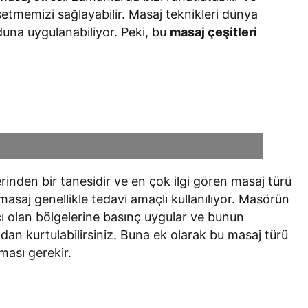
Bir Erkek Bir Kadına Ne
ssetmemizi sağlayabilir. Masaj teknikleri dünya
Zaman Bağlanır?
duna uygulanabiliyor. Peki, bu
masaj çeşitleri
inden bir tanesidir ve en çok ilgi gören masaj türü
masaj genellikle tedavi amaçlı kullanılıyor. Masörün
acı olan bölgelerine basınç uygular ve bunun
an kurtulabilirsiniz. Buna ek olarak bu masaj türü
ması gerekir.