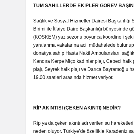
TÜM SAHİLLERDE EKİPLER GÖREV BAŞI
Sağlık ve Sosyal Hizmetler Dairesi Başkanlığı 
Birimi ile İtfaiye Daire Başkanlığı bünyesinde
(KOSKEM) yaz sezonu boyunca koordineli şekilde
yaralanma vakalarına acil müdahalede bulunup, 
donatıya sahip Hasta Nakil Ambulansları, sağlık 
Kandıra Kerpe Miço kadınlar plajı, Cebeci halk pl
plajı, Seyrek halk plajı ve Darıca Bayramoğlu ha
19.00 saatleri arasında hizmet veriyor.
RİP AKINTISI (ÇEKEN AKINTI) NEDİR?
Rip ya da çeken akıntı adı verilen su hareketler
neden oluyor. Türkiye’de özellikle Karadeniz sahi