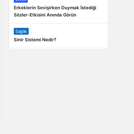
Erkeklerin Sevişirken Duymak İstediği
Sözler-Etkisini Anında Görün
Sağlık
Sinir Sistemi Nedir?
Genel
Banyo Yapmak İstememek Neyin
Belirtisi?
Liste İçerikler
İnstagram Takipçi Satın Almak 15 TL
Genel
Rihanna: Barbados Adası’ndan Dünya’ya
Yolculuk