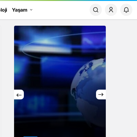
loji
Yaşam
Yaşam
Rüya