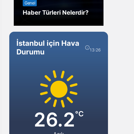
Genel
Görm
Haber Türleri Nelerdir?
Gelir?
İstanbul için Hava
13:26
Durumu
26.2
°C