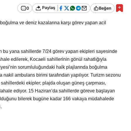
Bir Erkek Bir Kadına Ne
Paylaş
0
Beğen
Zaman Bağlanır?
 boğulma ve deniz kazalarına karşı görev yapan acil
n bu yana sahillerde 7/24 görev yapan ekipleri sayesinde
le edilerek, Kocaeli sahillerinin gönül rahatlığıyla
diyesi’nin sorumluluğundaki halk plajlarında boğulma
a nakil ambulans birimi tarafından yapılıyor. Turizm sezonu
 sahillerdeki ekipler; plajda oluşan güneş çarpması,
dahale ediyor. 15 Haziran’da sahillerde göreve başlayan
i olduğunu bilerek bugüne kadar 166 vakaya müdahalede
.