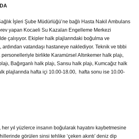
NDA
Sağlık İşleri Şube Müdürlüğü’ne bağlı Hasta Nakil Ambulans
 görev yapan Kocaeli Su Kazaları Engelleme Merkezi
 çalışıyor. Ekipler halk plajlarındaki boğulma ve
ardından vatandaşı hastaneye naklediyor. Teknik ve tıbbi
personelleriyle birlikte Karamürsel Altınkemer halk plajı,
ajı, Bağırganlı halk plajı, Sarısu halk plajı, Kumcağız halk
lk plajlarında hafta içi 10.00-18.00, hafta sonu ise 10.00-
i, her yıl yüzlerce insanın boğularak hayatını kaybetmesine
llerinde görülen sinsi tehlike ‘çeken akıntı’ deniz dip